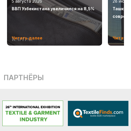
5 августа 2026
28 июля
ВВП Узбекистана увеличился на 8,5%
Ташкент
соврем
Читать далее
Читать 
ПАРТНЁРЫ