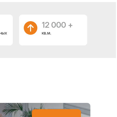
12 000 +
ных
кв.м.