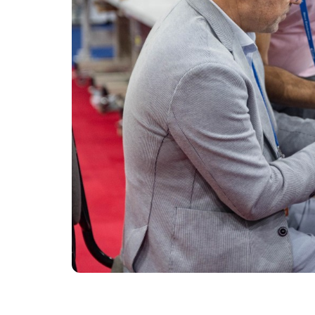
Uzbekistan
Эффектив
выставк
Итоги выставки
Официал
Официальный каталог
авиапере