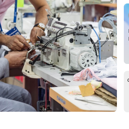
ное участие в
ах
ьный
возчик