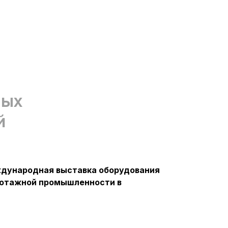
ных
й
ждународная выставка оборудования
икотажной промышленности в