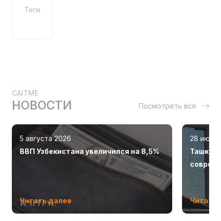
Теги
CAITME
НОВОСТИ
Посмотреть все
5 августа 2026
28 июля
ВВП Узбекистана увеличился на 8,5%
Ташкент
соврем
Читать далее
Читать 