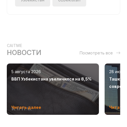
CAITME
НОВОСТИ
Посмотреть все
5 августа 2026
28 июля
ВВП Узбекистана увеличился на 8,5%
Ташкент
соврем
Читать далее
Читать 