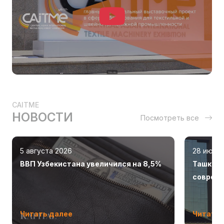
CAITME
НОВОСТИ
Посмотреть все
5 августа 2026
28 июля
ВВП Узбекистана увеличился на 8,5%
Ташкент
соврем
Читать далее
Читать 